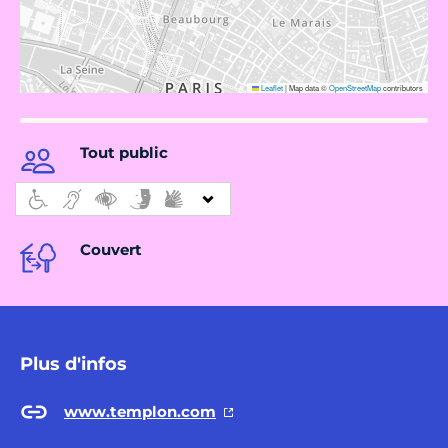
Leaflet
|
Map data ©
OpenStreetMap
contributors
Tout public
Couvert
Plus d'infos
www.templon.com