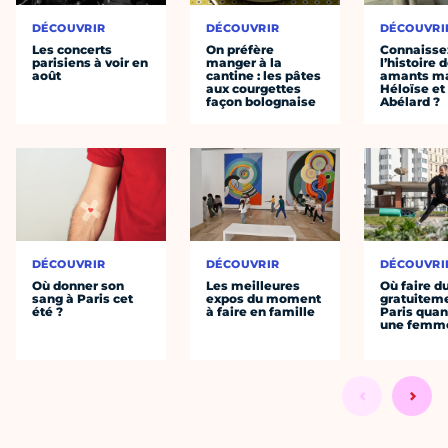
DÉCOUVRIR
DÉCOUVRIR
DÉCOUVRI
Les concerts
On préfère
Connaisse
parisiens à voir en
manger à la
l’histoire 
août
cantine : les pâtes
amants ma
aux courgettes
Héloïse et
façon bolognaise
Abélard ?
DÉCOUVRIR
DÉCOUVRIR
DÉCOUVRI
Où donner son
Les meilleures
Où faire d
sang à Paris cet
expos du moment
gratuitem
été ?
à faire en famille
Paris quan
une femm