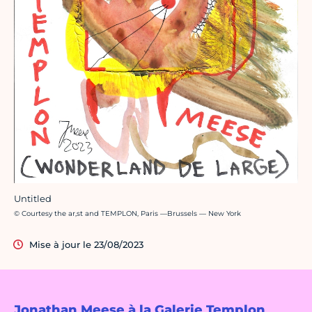
Untitled
Crédit photo :
© Courtesy the ar,st and TEMPLON, Paris —Brussels — New York
Mise à jour le 23/08/2023
Jonathan Meese à la Galerie Templon