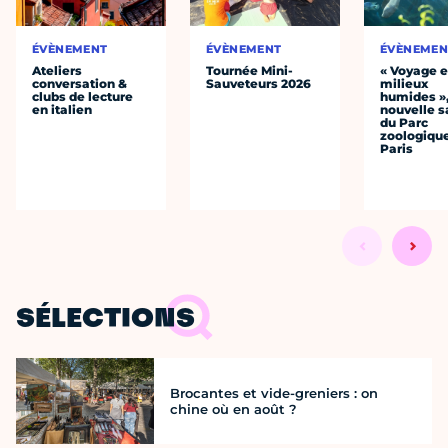
ÉVÈNEMENT
ÉVÈNEMENT
ÉVÈNEMEN
Ateliers
Tournée Mini-
« Voyage 
conversation &
Sauveteurs 2026
milieux
clubs de lecture
humides »,
en italien
nouvelle s
du Parc
zoologiqu
Paris
SÉLECTIONS
Brocantes et vide-greniers : on
chine où en août ?