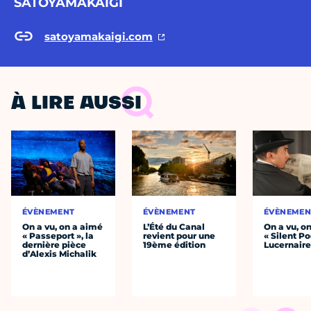
SATOYAMAKAIGI
satoyamakaigi.com
À LIRE AUSSI
ÉVÈNEMENT
ÉVÈNEMENT
ÉVÈNEMEN
On a vu, on a aimé
L’Été du Canal
On a vu, o
« Passeport », la
revient pour une
« Silent Po
dernière pièce
19ème édition
Lucernair
d’Alexis Michalik