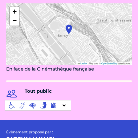
+
−
Leaflet
|
Map data ©
OpenStreetMap
contributors
En face de la Cinémathèque française
Tout public
Évènement proposé par :