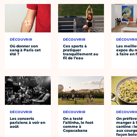
DÉCOUVRIR
DÉCOUVRIR
DÉCOUVRI
Où donner son
Ces sports à
Les meille
sang à Paris cet
pratiquer
expos du
été ?
tranquillement au
à faire en 
fil de l’eau
DÉCOUVRIR
DÉCOUVRIR
DÉCOUVRI
Les concerts
On a testé
On préfèr
parisiens à voir en
l’altinha, le foot
manger à 
août
comme à
cantine : l
Copacabana
aux courge
façon bol