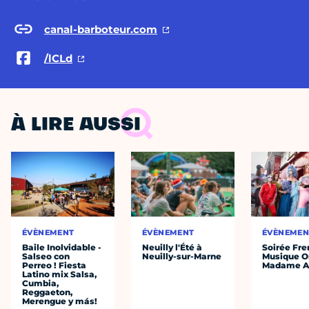
canal-barboteur.com
/lCLd
À LIRE AUSSI
ÉVÈNEMENT
ÉVÈNEMENT
ÉVÈNEMEN
Baile Inolvidable -
Neuilly l'Été à
Soirée Fre
Salseo con
Neuilly-sur-Marne
Musique O
Perreo ! Fiesta
Madame A
Latino mix Salsa,
Cumbia,
Reggaeton,
Merengue y más!