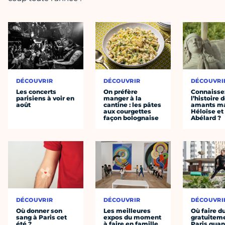
DÉCOUVRIR
DÉCOUVRIR
DÉCOUVRI
Les concerts
On préfère
Connaisse
parisiens à voir en
manger à la
l’histoire 
août
cantine : les pâtes
amants ma
aux courgettes
Héloïse et
façon bolognaise
Abélard ?
DÉCOUVRIR
DÉCOUVRIR
DÉCOUVRI
Où donner son
Les meilleures
Où faire d
sang à Paris cet
expos du moment
gratuitem
été ?
à faire en famille
Paris quan