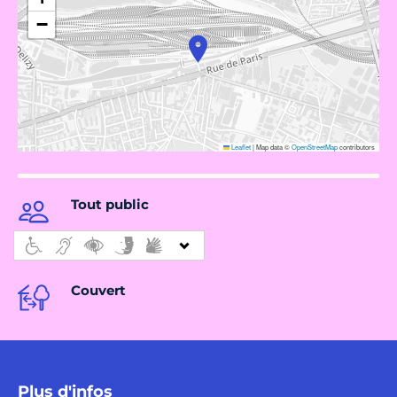
−
Leaflet
|
Map data ©
OpenStreetMap
contributors
Tout public
Couvert
Plus d'infos