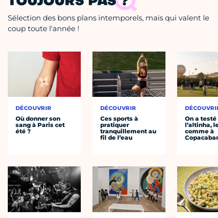
TOUJOURS PAS ?
Sélection des bons plans intemporels, mais qui valent le
coup toute l'année !
DÉCOUVRIR
DÉCOUVRIR
DÉCOUVRI
Où donner son
Ces sports à
On a testé
sang à Paris cet
pratiquer
l’altinha, l
été ?
tranquillement au
comme à
fil de l’eau
Copacaba