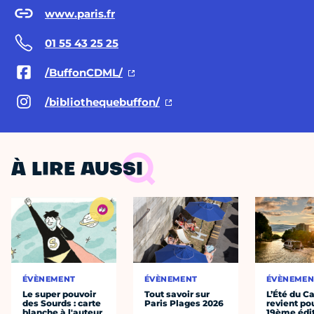
www.paris.fr
01 55 43 25 25
/BuffonCDML/
/bibliothequebuffon/
À LIRE AUSSI
ÉVÈNEMENT
ÉVÈNEMENT
ÉVÈNEMEN
Le super pouvoir
Tout savoir sur
L’Été du C
des Sourds : carte
Paris Plages 2026
revient po
blanche à l'auteur
19ème édi