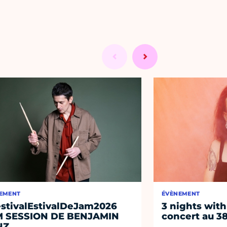
EMENT
ÉVÈNEMENT
stivalEstivalDeJam2026
3 nights with
M SESSION DE BENJAMIN
concert au 38
NZ