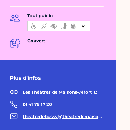
Tout public
Couvert
Plus d'infos
Les Théâtres de Maisons-Alfort
01 41 79 17 20
theatredebussy@theatredemaisons-alfort.com