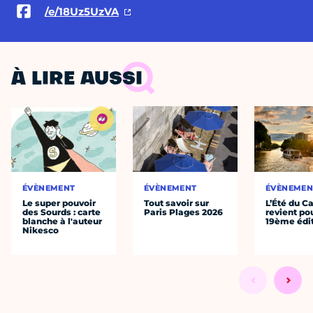
/e/18Uz5UzVA
À LIRE AUSSI
ÉVÈNEMENT
ÉVÈNEMENT
ÉVÈNEMEN
Le super pouvoir
Tout savoir sur
L’Été du C
des Sourds : carte
Paris Plages 2026
revient po
blanche à l'auteur
19ème édi
Nikesco