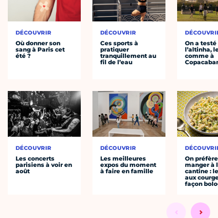
DÉCOUVRIR
DÉCOUVRIR
DÉCOUVRI
Où donner son
Ces sports à
On a testé
sang à Paris cet
pratiquer
l’altinha, l
été ?
tranquillement au
comme à
fil de l’eau
Copacaba
DÉCOUVRIR
DÉCOUVRIR
DÉCOUVRI
Les concerts
Les meilleures
On préfèr
parisiens à voir en
expos du moment
manger à 
août
à faire en famille
cantine : l
aux courge
façon bol