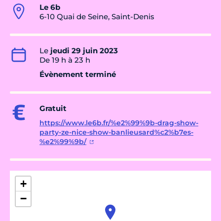
Le 6b
6-10 Quai de Seine, Saint-Denis
Le
jeudi 29 juin 2023
De 19 h à 23 h
Évènement terminé
Gratuit
https://www.le6b.fr/%e2%99%9b-drag-show-
party-ze-nice-show-banlieusard%c2%b7es-
%e2%99%9b/
+
−