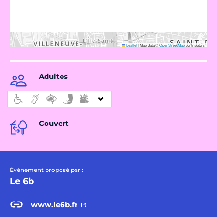
Leaflet
|
Map data ©
OpenStreetMap
contributors
Adultes
Couvert
Évènement proposé par :
Le 6b
www.le6b.fr