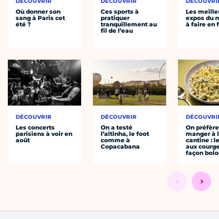
DÉCOUVRIR
DÉCOUVRIR
DÉCOUVRI
Où donner son
Ces sports à
Les meille
sang à Paris cet
pratiquer
expos du
été ?
tranquillement au
à faire en 
fil de l’eau
DÉCOUVRIR
DÉCOUVRIR
DÉCOUVRI
Les concerts
On a testé
On préfèr
parisiens à voir en
l’altinha, le foot
manger à 
août
comme à
cantine : l
Copacabana
aux courge
façon bol