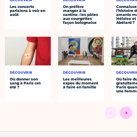
DÉCOUVRIR
DÉCOUVRIR
DÉCOUVRI
Les concerts
On préfère
Connaisse
parisiens à voir en
manger à la
l’histoire 
août
cantine : les pâtes
amants ma
aux courgettes
Héloïse et
façon bolognaise
Abélard ?
DÉCOUVRIR
DÉCOUVRIR
DÉCOUVRI
Où donner son
Les meilleures
Où faire d
sang à Paris cet
expos du moment
gratuitem
été ?
à faire en famille
Paris quan
une femm