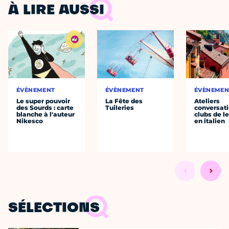
À LIRE AUSSI
ÉVÈNEMENT
ÉVÈNEMENT
ÉVÈNEMEN
Le super pouvoir
La Fête des
Ateliers
des Sourds : carte
Tuileries
conversati
blanche à l'auteur
clubs de l
Nikesco
en italien
SÉLECTIONS