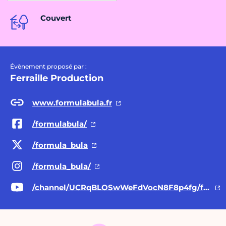
Couvert
Évènement proposé par :
Ferraille Production
www.formulabula.fr
/formulabula/
/formula_bula
/formula_bula/
/channel/UCRqBLOSwWeFdVocN8F8p4fg/featured