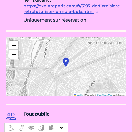
lien suivant :
https://exploreparis.com/fr/5197-dedicroisiere-
retrofuturiste-formula-bula.html
Uniquement sur réservation
+
−
Leaflet
|
Map data ©
OpenStreetMap
contributors
Tout public