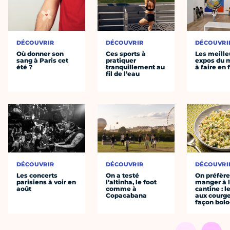
DÉCOUVRIR
DÉCOUVRIR
DÉCOUVRI
Où donner son
Ces sports à
Les meille
sang à Paris cet
pratiquer
expos du
été ?
tranquillement au
à faire en 
fil de l’eau
DÉCOUVRIR
DÉCOUVRIR
DÉCOUVRI
Les concerts
On a testé
On préfèr
parisiens à voir en
l’altinha, le foot
manger à 
août
comme à
cantine : l
Copacabana
aux courge
façon bol