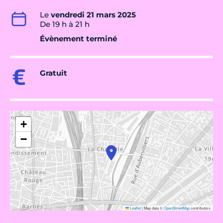
Le
vendredi 21 mars 2025
De 19 h à 21 h
Évènement terminé
Gratuit
+
−
Leaflet
|
Map data ©
OpenStreetMap
contributors