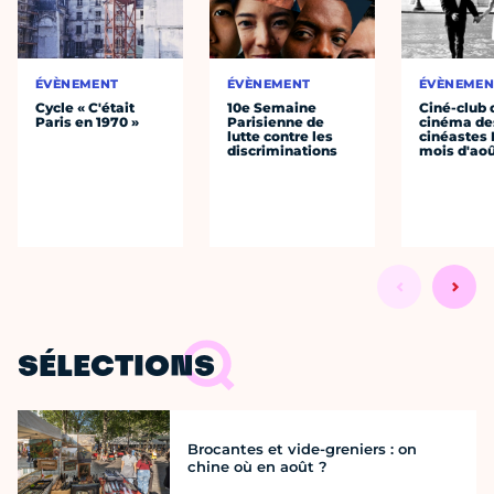
ÉVÈNEMENT
ÉVÈNEMENT
ÉVÈNEMEN
Cycle « C'était
10e Semaine
Ciné-club 
Paris en 1970 »
Parisienne de
cinéma de
lutte contre les
cinéastes 
discriminations
mois d'ao
SÉLECTIONS
Brocantes et vide-greniers : on
chine où en août ?