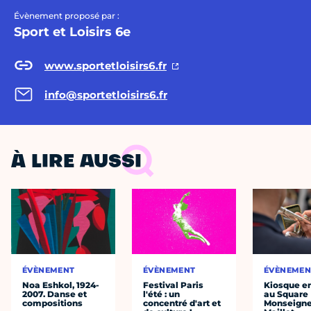
Évènement proposé par :
Sport et Loisirs 6e
www.sportetloisirs6.fr
info@sportetloisirs6.fr
À LIRE AUSSI
ÉVÈNEMENT
ÉVÈNEMENT
ÉVÈNEMEN
Noa Eshkol, 1924-
Festival Paris
Kiosque en
2007. Danse et
l'été : un
au Square
compositions
concentré d'art et
Monseigne