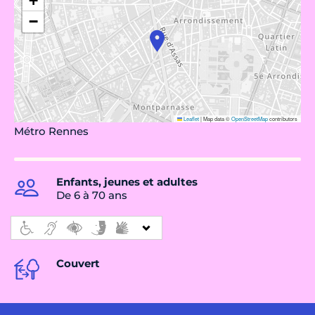
+
−
Leaflet
|
Map data ©
OpenStreetMap
contributors
Métro Rennes
Enfants, jeunes et adultes
De 6 à 70 ans
Couvert