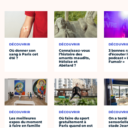
DÉCOUVRIR
DÉCOUVRIR
DÉCOUVRI
Où donner son
Connaissez-vous
3 bonnes r
sang à Paris cet
l’histoire des
d’écouter 
été ?
amants maudits,
podcast « 
Héloïse et
Fumoir »
Abélard ?
DÉCOUVRIR
DÉCOUVRIR
DÉCOUVRI
Les meilleures
Où faire du sport
On a testé 
expos du moment
gratuitement à
sensoriell
à faire en famille
Paris quand on est
stade Jea