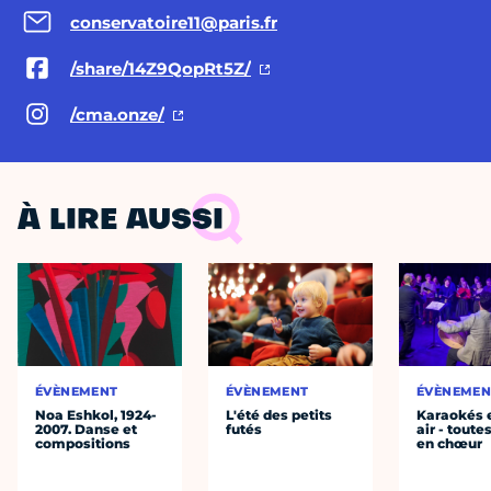
conservatoire11@paris.fr
/share/14Z9QopRt5Z/
/cma.onze/
À LIRE AUSSI
ÉVÈNEMENT
ÉVÈNEMENT
ÉVÈNEMEN
Noa Eshkol, 1924-
L'été des petits
Karaokés e
2007. Danse et
futés
air - toute
compositions
en chœur