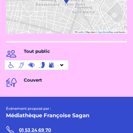
Leaflet
|
Map data ©
OpenStreetMap
contributors
Tout public
Couvert
Évènement proposé par :
Médiathèque Françoise Sagan
01 53 24 69 70