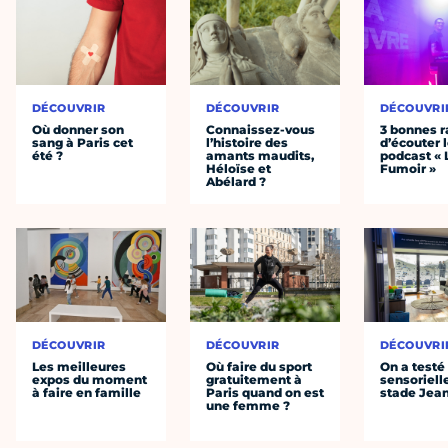
DÉCOUVRIR
DÉCOUVRIR
DÉCOUVRI
Où donner son
Connaissez-vous
3 bonnes r
sang à Paris cet
l’histoire des
d’écouter 
été ?
amants maudits,
podcast « 
Héloïse et
Fumoir »
Abélard ?
DÉCOUVRIR
DÉCOUVRIR
DÉCOUVRI
Les meilleures
Où faire du sport
On a testé 
expos du moment
gratuitement à
sensoriell
à faire en famille
Paris quand on est
stade Jea
une femme ?