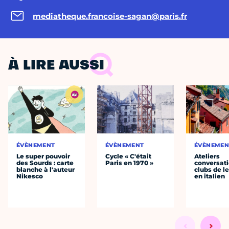
mediatheque.francoise-sagan@paris.fr
À LIRE AUSSI
ÉVÈNEMENT
ÉVÈNEMENT
ÉVÈNEMEN
Le super pouvoir
Cycle « C'était
Ateliers
des Sourds : carte
Paris en 1970 »
conversati
blanche à l'auteur
clubs de l
Nikesco
en italien