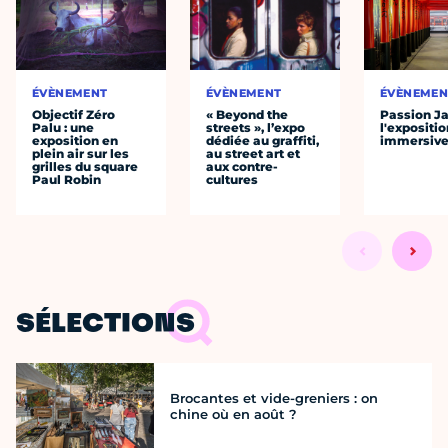
ÉVÈNEMENT
ÉVÈNEMENT
ÉVÈNEMEN
Objectif Zéro
« Beyond the
Passion J
Palu : une
streets », l’expo
l'expositio
exposition en
dédiée au graffiti,
immersiv
plein air sur les
au street art et
grilles du square
aux contre-
Paul Robin
cultures
SÉLECTIONS
Brocantes et vide-greniers : on
chine où en août ?