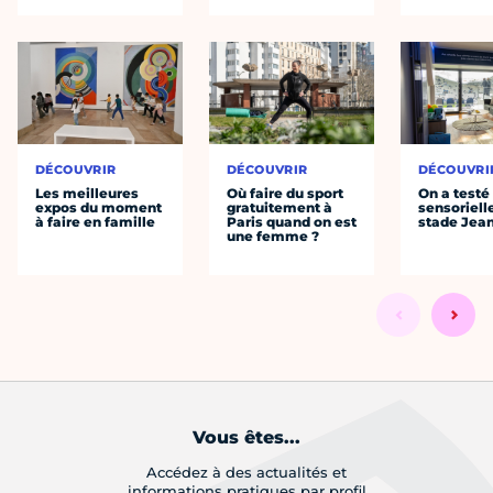
DÉCOUVRIR
DÉCOUVRIR
DÉCOUVRI
Les meilleures
Où faire du sport
On a testé 
expos du moment
gratuitement à
sensoriell
à faire en famille
Paris quand on est
stade Jea
une femme ?
Vous êtes...
Accédez à des actualités et
informations pratiques par profil