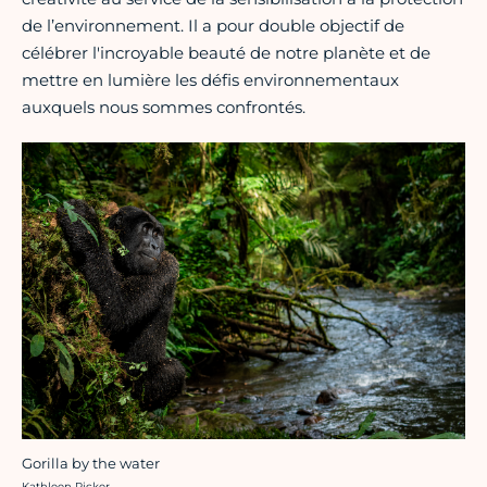
de l’environnement. Il a pour double objectif de
célébrer l'incroyable beauté de notre planète et de
mettre en lumière les défis environnementaux
auxquels nous sommes confrontés.
Gorilla by the water
Crédit photo :
Kathleen Ricker