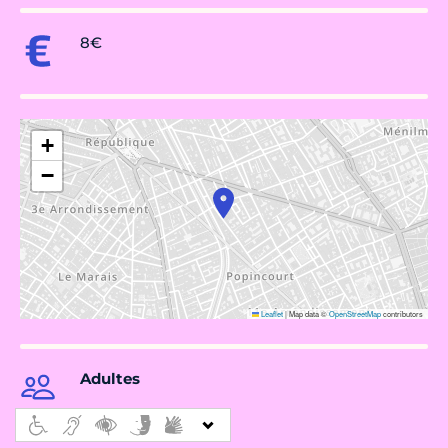
8€
+
−
Leaflet
|
Map data ©
OpenStreetMap
contributors
Adultes