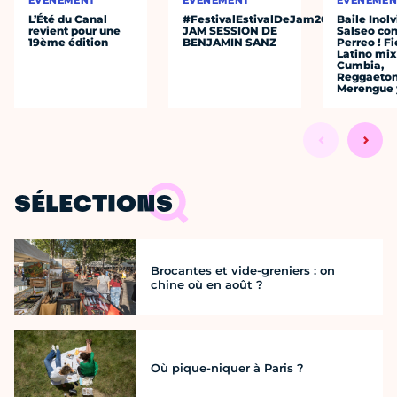
ÉVÈNEMENT
ÉVÈNEMENT
ÉVÈNEMEN
L’Été du Canal
#FestivalEstivalDeJam2026
Baile Inolv
revient pour une
JAM SESSION DE
Salseo co
19ème édition
BENJAMIN SANZ
Perreo ! F
Latino mix
Cumbia,
Reggaeton
Merengue 
SÉLECTIONS
Brocantes et vide-greniers : on
chine où en août ?
Où pique-niquer à Paris ?