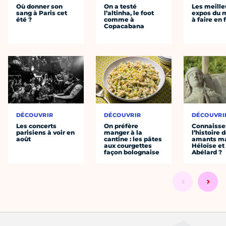
Où donner son
On a testé
Les meille
sang à Paris cet
l’altinha, le foot
expos du
été ?
comme à
à faire en 
Copacabana
DÉCOUVRIR
DÉCOUVRIR
DÉCOUVRI
Les concerts
On préfère
Connaisse
parisiens à voir en
manger à la
l’histoire 
août
cantine : les pâtes
amants ma
aux courgettes
Héloïse et
façon bolognaise
Abélard ?