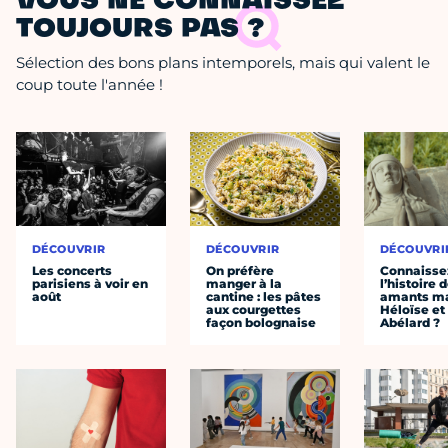
VOUS NE CONNAISSEZ
TOUJOURS PAS ?
Sélection des bons plans intemporels, mais qui valent le
coup toute l'année !
DÉCOUVRIR
DÉCOUVRIR
DÉCOUVRI
Les concerts
On préfère
Connaisse
parisiens à voir en
manger à la
l’histoire 
août
cantine : les pâtes
amants ma
aux courgettes
Héloïse et
façon bolognaise
Abélard ?