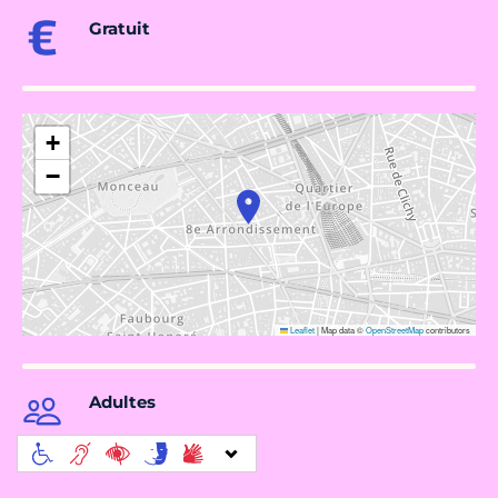
Gratuit
+
−
Leaflet
|
Map data ©
OpenStreetMap
contributors
Adultes