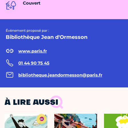
Couvert
Évènement proposé par :
Bibliothèque Jean d'Ormesson
www.paris.fr
01 44 90 75 45
bibliotheque.jeandormesson@paris.fr
À LIRE AUSSI