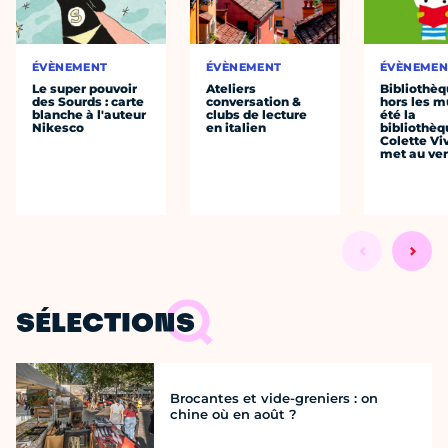
ÉVÈNEMENT
ÉVÈNEMENT
ÉVÈNEMEN
Le super pouvoir
Ateliers
Bibliothè
des Sourds : carte
conversation &
hors les mu
blanche à l'auteur
clubs de lecture
été la
Nikesco
en italien
bibliothèq
Colette Viv
met au vert
SÉLECTIONS
Brocantes et vide-greniers : on
chine où en août ?