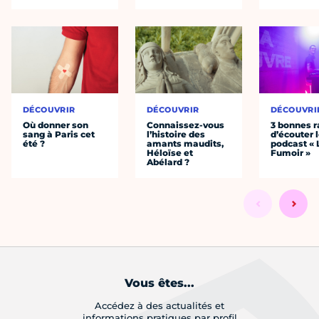
DÉCOUVRIR
DÉCOUVRIR
DÉCOUVRI
Où donner son
Connaissez-vous
3 bonnes r
sang à Paris cet
l’histoire des
d’écouter 
été ?
amants maudits,
podcast « 
Héloïse et
Fumoir »
Abélard ?
Vous êtes...
Accédez à des actualités et
informations pratiques par profil