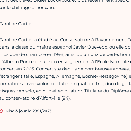
dont deux avec Didier Lockwood, et plus récemment avec Clau
sur le chiffrage américain.
Caroline Cartier
Caroline Cartier a étudié au Conservatoire à Rayonnement 
dans la classe du maître espagnol Javier Quevedo, où elle obt
musique de chambre en 1998, ainsi qu’un prix de perfectionne
d’Alberto Ponce et suit son enseignement à l’Ecole Normale de
concert en 2003. Concertiste depuis de nombreuses années, C
l’étranger (Italie, Espagne, Allemagne, Bosnie-Herzégovine) et
formations : avec violon ou flûte, en quatuor, trio, duo de guit
disques : en solo, en duo et en quatuor. Titulaire du Diplôme 
au conservatoire d’Alfortville (94).
Mise à jour le 28/11/2023