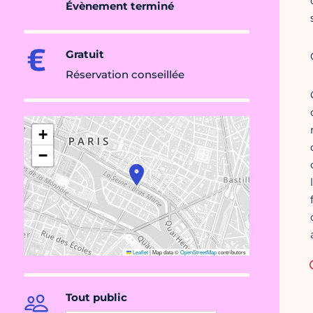
Évènement terminé
Gratuit
Réservation conseillée
+
−
Leaflet
|
Map data ©
OpenStreetMap
contributors
Tout public