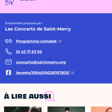
Évènement proposé par :
Les Concerts de Saint-Merry
Programme complet
01 42 71 93 93
concerts@saintmerry.org
/events/1094010028767810/
À LIRE AUSSI