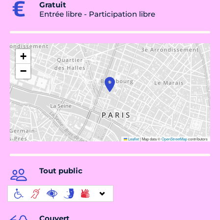
Gratuit
Entrée libre - Participation libre
+
−
Leaflet
|
Map data ©
OpenStreetMap
contributors
Tout public
Couvert