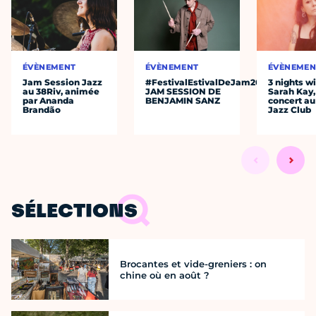
ÉVÈNEMENT
ÉVÈNEMENT
ÉVÈNEMEN
Jam Session Jazz
#FestivalEstivalDeJam2026
3 nights w
au 38Riv, animée
JAM SESSION DE
Sarah Kay,
par Ananda
BENJAMIN SANZ
concert au
Brandão
Jazz Club
SÉLECTIONS
Brocantes et vide-greniers : on
chine où en août ?