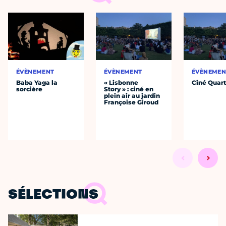
ÉVÈNEMENT
ÉVÈNEMENT
ÉVÈNEMEN
Baba Yaga la
« Lisbonne
Ciné Quart
sorcière
Story » : ciné en
plein air au jardin
Françoise Giroud
SÉLECTIONS