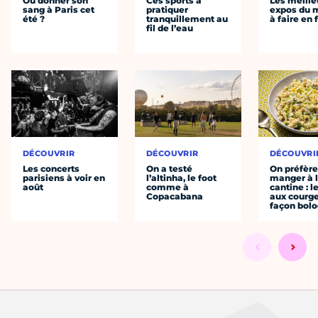
Où donner son
Ces sports à
Les meille
sang à Paris cet
pratiquer
expos du
été ?
tranquillement au
à faire en 
fil de l’eau
DÉCOUVRIR
DÉCOUVRIR
DÉCOUVRI
Les concerts
On a testé
On préfèr
parisiens à voir en
l’altinha, le foot
manger à 
août
comme à
cantine : l
Copacabana
aux courge
façon bol