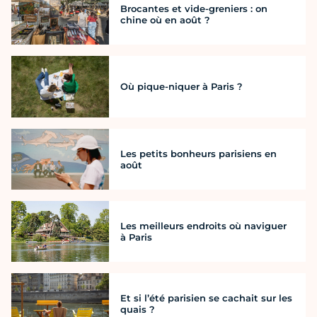
Brocantes et vide-greniers : on
chine où en août ?
Où pique-niquer à Paris ?
Les petits bonheurs parisiens en
août
Les meilleurs endroits où naviguer
à Paris
Et si l’été parisien se cachait sur les
quais ?