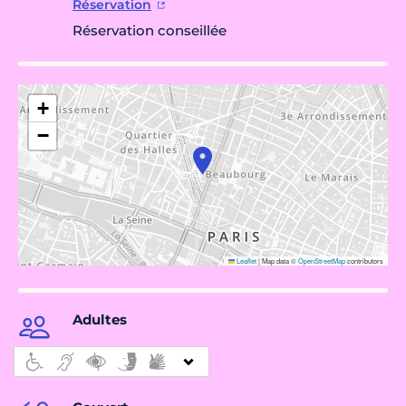
Réservation
Réservation conseillée
+
−
Leaflet
|
Map data ©
OpenStreetMap
contributors
Adultes