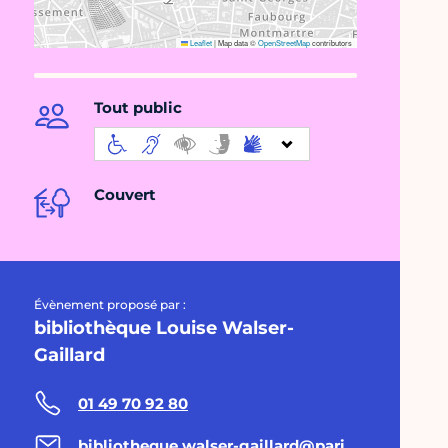
Leaflet
|
Map data ©
OpenStreetMap
contributors
Tout public
Couvert
Évènement proposé par :
bibliothèque Louise Walser-
Gaillard
01 49 70 92 80
bibliotheque.walser-gaillard@paris.fr