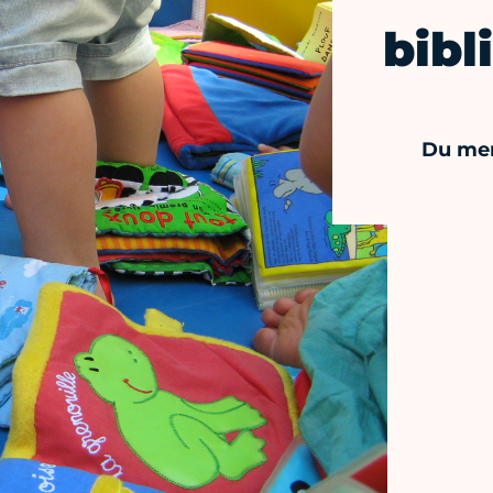
bibl
Du mer