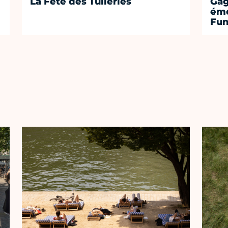
La Fête des Tuileries
Gag
émo
Fu