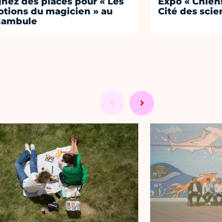
nez des places pour « Les
Expo « Chiens
tions du magicien » au
Cité des sci
nambule