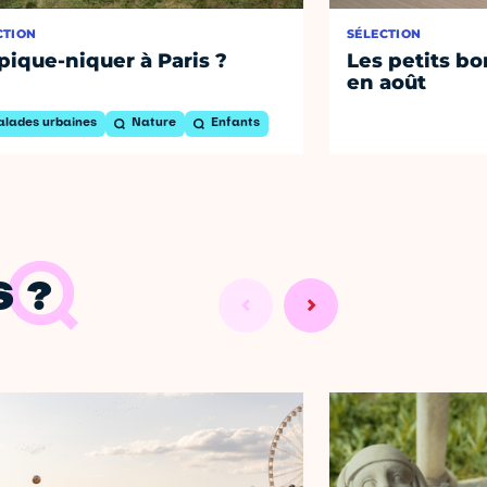
CTION
SÉLECTION
pique-niquer à Paris ?
Les petits bo
en août
alades urbaines
Nature
Enfants
 ?