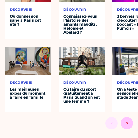
DÉCOUVRIR
DÉCOUVRIR
DÉCOUVRI
Où donner son
Connaissez-vous
3 bonnes r
sang à Paris cet
l’histoire des
d’écouter 
été ?
amants maudits,
podcast « 
Héloïse et
Fumoir »
Abélard ?
DÉCOUVRIR
DÉCOUVRIR
DÉCOUVRI
Les meilleures
Où faire du sport
On a testé 
expos du moment
gratuitement à
sensoriell
à faire en famille
Paris quand on est
stade Jea
une femme ?