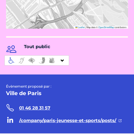
Leaflet
|
Map data ©
OpenStreetMap
contributors
Tout public
Évènement proposé par :
Ville de Paris
01 46 28 31 57
/company/paris-jeunesse-et-sports/posts/