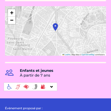
+
−
Leaflet
|
Map data ©
OpenStreetMap
contributors
Enfants et jeunes
À partir de 7 ans
Évènement proposé par :