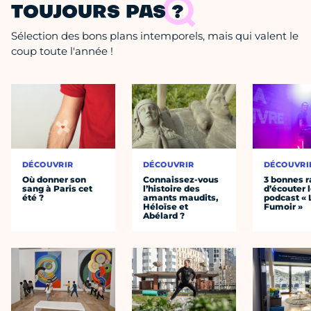
TOUJOURS PAS ?
Sélection des bons plans intemporels, mais qui valent le
coup toute l'année !
DÉCOUVRIR
DÉCOUVRIR
DÉCOUVRI
Où donner son
Connaissez-vous
3 bonnes r
sang à Paris cet
l’histoire des
d’écouter 
été ?
amants maudits,
podcast « 
Héloïse et
Fumoir »
Abélard ?