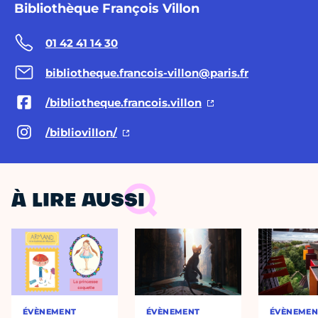
Bibliothèque François Villon
01 42 41 14 30
bibliotheque.francois-villon@paris.fr
/bibliotheque.francois.villon
/bibliovillon/
À LIRE AUSSI
ÉVÈNEMENT
ÉVÈNEMENT
ÉVÈNEMEN