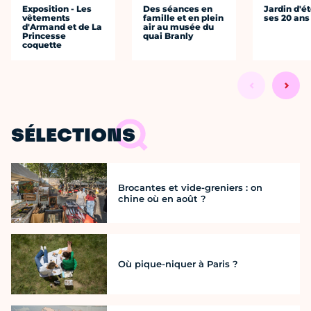
Exposition - Les
Des séances en
Jardin d'ét
vêtements
famille et en plein
ses 20 ans
d'Armand et de La
air au musée du
Princesse
quai Branly
coquette
SÉLECTIONS
Brocantes et vide-greniers : on
chine où en août ?
Où pique-niquer à Paris ?