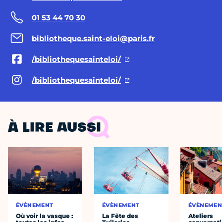
01 53 44 70 30
bibliotheque.saint-eloi@paris.fr
/bibliothequesainteloi/
/bibliothequesainteloi/
À LIRE AUSSI
ÉVÈNEMENT
ÉVÈNEMENT
ÉVÈNEMEN
Où voir la vasque :
La Fête des
Ateliers