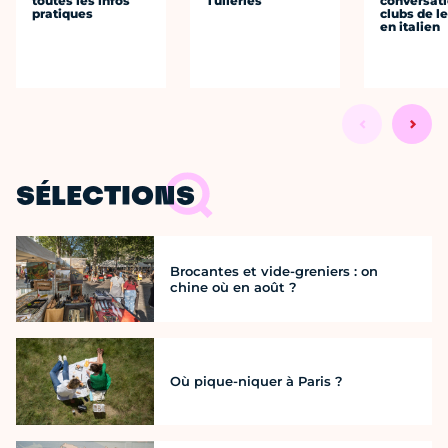
toutes les infos
Tuileries
conversati
pratiques
clubs de l
en italien
SÉLECTIONS
Brocantes et vide-greniers : on
chine où en août ?
Où pique-niquer à Paris ?