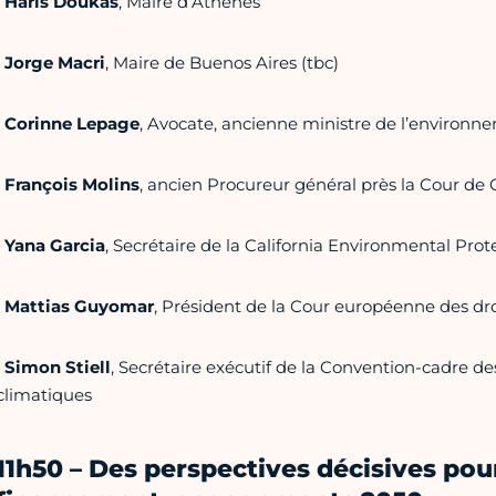
•
Haris Doukas
, Maire d’Athènes
•
Jorge Macri
, Maire de Buenos Aires (tbc)
•
Corinne Lepage
, Avocate, ancienne ministre de l’environn
•
François Molins
, ancien Procureur général près la Cour de 
•
Yana Garcia
, Secrétaire de la California Environmental Pro
•
Mattias Guyomar
, Président de la Cour européenne des d
•
Simon Stiell
, Secrétaire exécutif de la Convention-cadre d
climatiques
11h50 – Des perspectives décisives pou