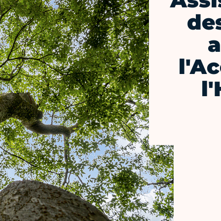
Assi
de
a
l'A
l