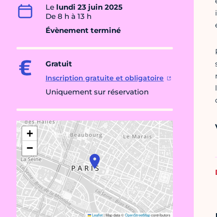
Le
lundi 23 juin 2025
De 8 h à 13 h
Évènement terminé
Gratuit
Inscription gratuite et obligatoire
Uniquement sur réservation
+
−
Leaflet
|
Map data ©
OpenStreetMap
contributors