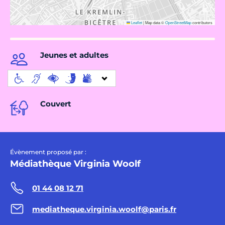
Leaflet
|
Map data ©
OpenStreetMap
contributors
Jeunes et adultes
Couvert
Évènement proposé par :
Médiathèque Virginia Woolf
01 44 08 12 71
mediatheque.virginia.woolf@paris.fr