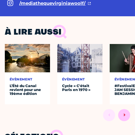
/mediathequevirginiawoolf/
À LIRE AUSSI
ÉVÈNEMENT
ÉVÈNEMENT
ÉVÈNEMEN
L’Été du Canal
Cycle « C'était
#Festival
revient pour une
Paris en 1970 »
JAM SESS
19ème édition
BENJAMIN