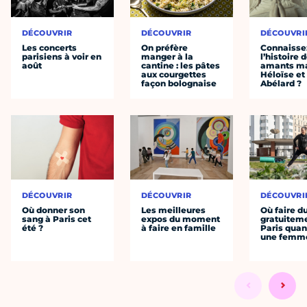
DÉCOUVRIR
DÉCOUVRIR
DÉCOUVRI
Les concerts
On préfère
Connaisse
parisiens à voir en
manger à la
l’histoire 
août
cantine : les pâtes
amants ma
aux courgettes
Héloïse et
façon bolognaise
Abélard ?
DÉCOUVRIR
DÉCOUVRIR
DÉCOUVRI
Où donner son
Les meilleures
Où faire d
sang à Paris cet
expos du moment
gratuitem
été ?
à faire en famille
Paris quan
une femm