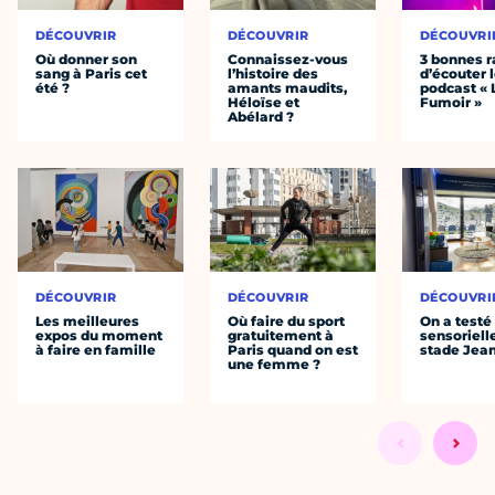
DÉCOUVRIR
DÉCOUVRIR
DÉCOUVRI
Où donner son
Connaissez-vous
3 bonnes r
sang à Paris cet
l’histoire des
d’écouter 
été ?
amants maudits,
podcast « 
Héloïse et
Fumoir »
Abélard ?
DÉCOUVRIR
DÉCOUVRIR
DÉCOUVRI
Les meilleures
Où faire du sport
On a testé 
expos du moment
gratuitement à
sensoriell
à faire en famille
Paris quand on est
stade Jea
une femme ?