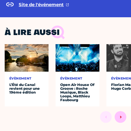
Site de l'événement
À LIRE AUSSI
ÉVÈNEMENT
ÉVÈNEMENT
ÉVÈNEMEN
L’Été du Canal
Open Air House Of
Florian Ma
revient pour une
Groove : Roche
Hugo Corb
19ème édition
Musique, Black
Loops, Matthieu
Faubourg