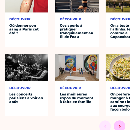
DÉCOUVRIR
DÉCOUVRIR
DÉCOUVRI
Où donner son
Ces sports à
On a testé
sang à Paris cet
pratiquer
l’altinha, l
été ?
tranquillement au
comme à
fil de l’eau
Copacaba
DÉCOUVRIR
DÉCOUVRIR
DÉCOUVRI
Les concerts
Les meilleures
On préfèr
parisiens à voir en
expos du moment
manger à 
août
à faire en famille
cantine : l
aux courge
façon bol