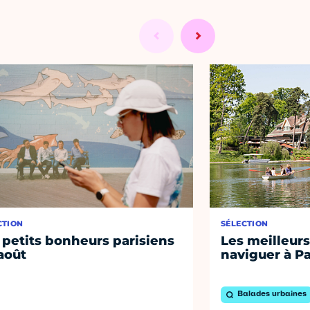
CTION
SÉLECTION
 petits bonheurs parisiens
Les meilleurs
août
naviguer à Pa
Balades urbaines