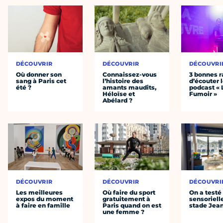
DÉCOUVRIR
DÉCOUVRIR
DÉCOUVRI
Où donner son
Connaissez-vous
3 bonnes r
sang à Paris cet
l’histoire des
d’écouter 
été ?
amants maudits,
podcast « 
Héloïse et
Fumoir »
Abélard ?
DÉCOUVRIR
DÉCOUVRIR
DÉCOUVRI
Les meilleures
Où faire du sport
On a testé 
expos du moment
gratuitement à
sensoriell
à faire en famille
Paris quand on est
stade Jea
une femme ?