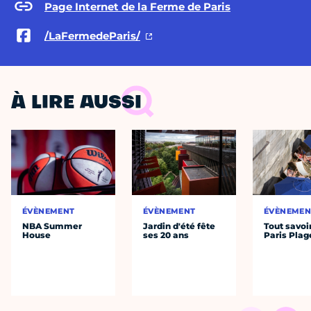
Page Internet de la Ferme de Paris
/LaFermedeParis/
À LIRE AUSSI
ÉVÈNEMENT
ÉVÈNEMENT
ÉVÈNEMEN
NBA Summer
Jardin d'été fête
Tout savoi
House
ses 20 ans
Paris Plag