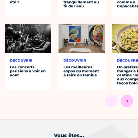
été ?
tranquillement au
comme à
fil de l’eau
Copacaba
DÉCOUVRIR
DÉCOUVRIR
DÉCOUVRI
Les concerts
Les meilleures
On préfèr
parisiens à voir en
expos du moment
manger à 
août
à faire en famille
cantine : l
aux courge
façon bol
Vous êtes...