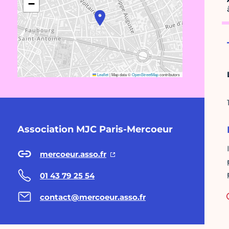
−
Leaflet
|
Map data ©
OpenStreetMap
contributors
Association MJC Paris-Mercoeur
mercoeur.asso.fr
01 43 79 25 54
contact@mercoeur.asso.fr