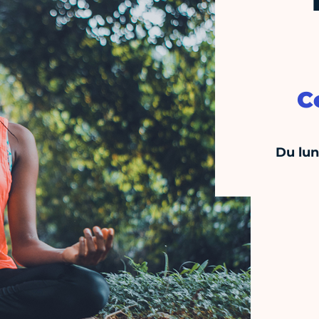
C
Du lun