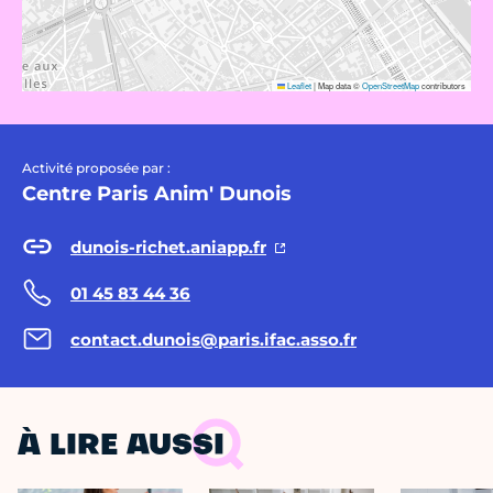
Leaflet
|
Map data ©
OpenStreetMap
contributors
Activité proposée par :
Centre Paris Anim' Dunois
dunois-richet.aniapp.fr
01 45 83 44 36
contact.dunois@paris.ifac.asso.fr
À LIRE AUSSI