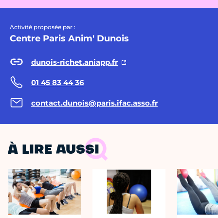
Activité proposée par :
Centre Paris Anim' Dunois
dunois-richet.aniapp.fr
01 45 83 44 36
contact.dunois@paris.ifac.asso.fr
À LIRE AUSSI