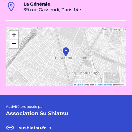
La Générale
39 rue Gassendi, Paris 14e
+
−
Leaflet
|
Map data ©
OpenStreetMap
contributors
Activité proposée par :
Association Su Shiatsu
sushiatsu.fr