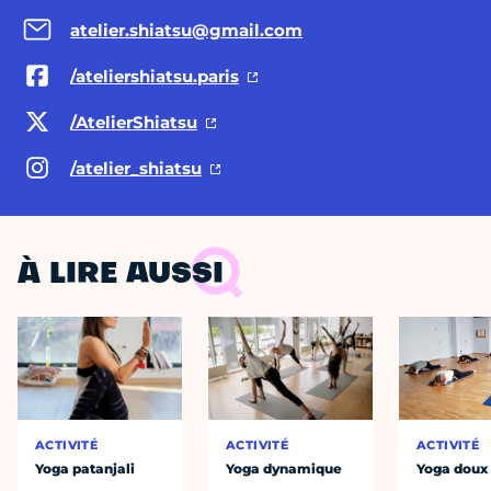
atelier.shiatsu@gmail.com
/ateliershiatsu.paris
/AtelierShiatsu
/atelier_shiatsu
À LIRE AUSSI
ACTIVITÉ
ACTIVITÉ
ACTIVITÉ
Yoga patanjali
Yoga dynamique
Yoga doux