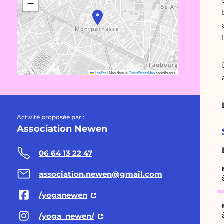
−
Leaflet
|
Map data ©
OpenStreetMap
contributors
Activité proposée par :
Association Newen
06 64 13 22 47
association.newen@gmail.com
/yoganewen
/yoga_newen/