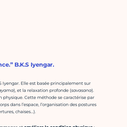
ce.” B.K.S Iyengar.
Iyengar. Elle est basée principalement sur
ayama
), et la relaxation profonde (
savasana
).
tion physique. Cette méthode se caractérise par
corps dans l’espace, l’organisation des postures
rtures, chaises…).