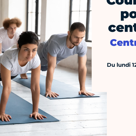
Cour
po
cent
Centr
Du lundi 