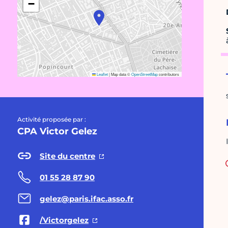
−
Leaflet
|
Map data ©
OpenStreetMap
contributors
Activité proposée par :
CPA Victor Gelez
Site du centre
01 55 28 87 90
gelez@paris.ifac.asso.fr
/Victorgelez