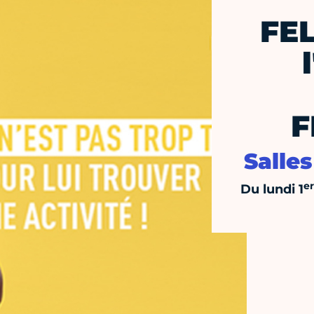
FE
F
Salle
er
Du lundi 1