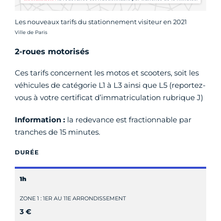
Les nouveaux tarifs du stationnement visiteur en 2021
Crédit photo :
Ville de Paris
2-roues motorisés
Ces tarifs concernent les motos et scooters, soit les
véhicules de catégorie L1 à L3 ainsi que L5 (reportez-
vous à votre certificat d’immatriculation rubrique J)
Information :
la redevance est fractionnable par
tranches de 15 minutes.
DURÉE
1h
ZONE 1 : 1ER AU 11E ARRONDISSEMENT
3 €