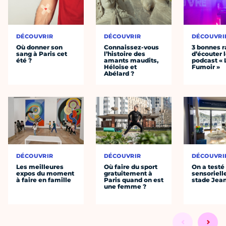
DÉCOUVRIR
DÉCOUVRIR
DÉCOUVRI
Où donner son
Connaissez-vous
3 bonnes r
sang à Paris cet
l’histoire des
d’écouter 
été ?
amants maudits,
podcast « 
Héloïse et
Fumoir »
Abélard ?
DÉCOUVRIR
DÉCOUVRIR
DÉCOUVRI
Les meilleures
Où faire du sport
On a testé 
expos du moment
gratuitement à
sensoriell
à faire en famille
Paris quand on est
stade Jea
une femme ?