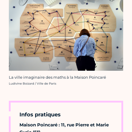
La ville imaginaire des maths à la Maison Poincaré
Crédit photo :
Ludivine Boizard / Ville de Paris
Infos pratiques
Maison Poincaré : 11, rue Pierre et Marie
e