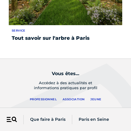
SERVICE
SÉR
Tout savoir sur l'arbre à Paris
Le
re
Vous êtes...
Accédez à des actualités et
informations pratiques par profil
PROFESSIONNEL
ASSOCIATION
JEUNE
Les newsletters de Paris
Que faire à Paris
Paris en Seine
Menu
Recevez directement par email