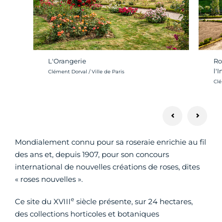
L'Orangerie
Ro
l'
Crédit photo :
Clément Dorval / Ville de Paris
Cré
Clé
Mondialement connu pour sa roseraie enrichie au fil
des ans et, depuis 1907, pour son concours
international de nouvelles créations de roses, dites
« roses nouvelles ».
e
Ce site du XVIII
siècle présente, sur 24 hectares,
des collections horticoles et botaniques