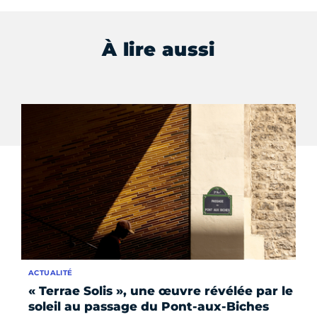
À lire aussi
ACTUALITÉ
AC
« Terrae Solis », une œuvre révélée par le
La
soleil au passage du Pont-aux-Biches
li