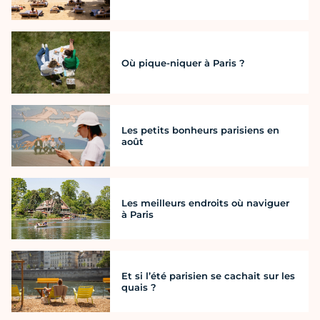
Où pique-niquer à Paris ?
Les petits bonheurs parisiens en
août
Les meilleurs endroits où naviguer
à Paris
Et si l’été parisien se cachait sur les
quais ?