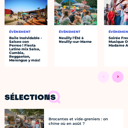
ÉVÈNEMENT
ÉVÈNEMENT
ÉVÈNEMEN
Baile Inolvidable -
Neuilly l'Été à
Soirée Fre
Salseo con
Neuilly-sur-Marne
Musique O
Perreo ! Fiesta
Madame A
Latino mix Salsa,
Cumbia,
Reggaeton,
Merengue y más!
SÉLECTIONS
Brocantes et vide-greniers : on
chine où en août ?