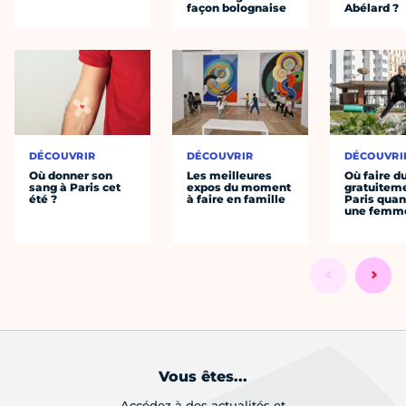
façon bolognaise
Abélard ?
DÉCOUVRIR
DÉCOUVRIR
DÉCOUVRI
Où donner son
Les meilleures
Où faire d
sang à Paris cet
expos du moment
gratuitem
été ?
à faire en famille
Paris quan
une femm
Vous êtes...
Accédez à des actualités et