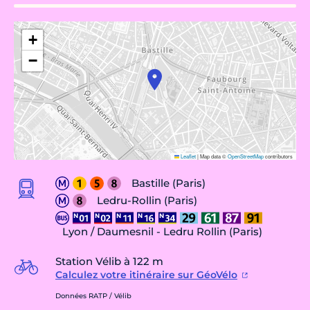
+
−
Leaflet
|
Map data ©
OpenStreetMap
contributors
Bastille (Paris)
Ledru-Rollin (Paris)
Lyon / Daumesnil - Ledru Rollin (Paris)
Station Vélib à 122 m
Calculez votre itinéraire sur GéoVélo
Données RATP / Vélib