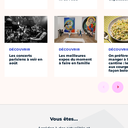
DÉCOUVRIR
DÉCOUVRIR
DÉCOUVRI
Les concerts
Les meilleures
On préfèr
parisiens à voir en
expos du moment
manger à 
août
à faire en famille
cantine : l
aux courge
façon bol
Vous êtes...
Accédez à des actualités et