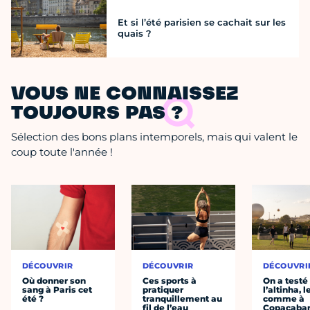
Et si l’été parisien se cachait sur les
quais ?
VOUS NE CONNAISSEZ
TOUJOURS PAS ?
Sélection des bons plans intemporels, mais qui valent le
coup toute l'année !
DÉCOUVRIR
DÉCOUVRIR
DÉCOUVRI
Où donner son
Ces sports à
On a testé
sang à Paris cet
pratiquer
l’altinha, l
été ?
tranquillement au
comme à
fil de l’eau
Copacaba