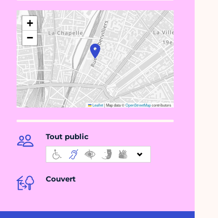
+
−
Leaflet
|
Map data ©
OpenStreetMap
contributors
Tout public
Couvert