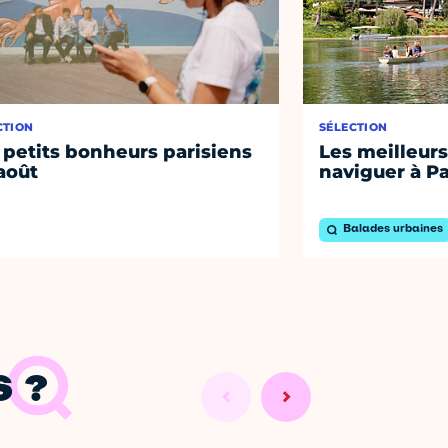
CTION
SÉLECTION
 petits bonheurs parisiens
Les meilleurs
août
naviguer à Pa
Balades urbaines
 ?