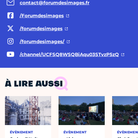
contact@forumdesimages.fr
/Forumdesimages
/forumdesimages
/forumdesimages/
/channel/UCFSQ8WSQBiAqu03STvzP5zQ
À LIRE AUSSI
ÉVÈNEMENT
ÉVÈNEMENT
ÉVÈNEMEN