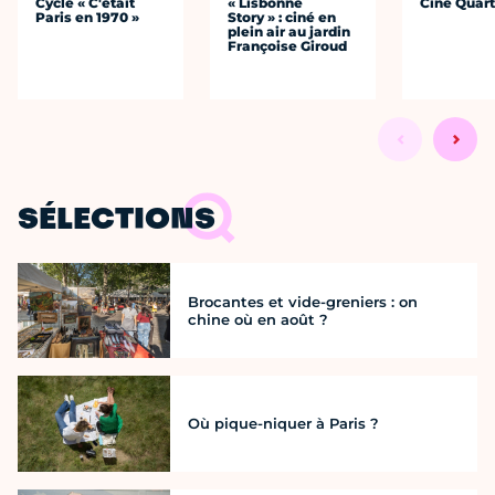
Cycle « C'était
« Lisbonne
Ciné Quart
Paris en 1970 »
Story » : ciné en
plein air au jardin
Françoise Giroud
SÉLECTIONS
Brocantes et vide-greniers : on
chine où en août ?
Où pique-niquer à Paris ?