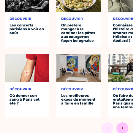
DÉCOUVRIR
DÉCOUVRIR
DÉCOUVRI
Les concerts
On préfère
Connaisse
parisiens à voir en
manger à la
l’histoire 
août
cantine : les pâtes
amants ma
aux courgettes
Héloïse et
façon bolognaise
Abélard ?
DÉCOUVRIR
DÉCOUVRIR
DÉCOUVRI
Où donner son
Les meilleures
Où faire d
sang à Paris cet
expos du moment
gratuitem
été ?
à faire en famille
Paris quan
une femm