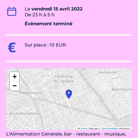
Le
vendredi 15 avril 2022
De 23 h à 5 h
Évènement terminé
Sur place : 10 EUR
+
−
Leaflet
|
Map data ©
OpenStreetMap
contributors
L'Alimentation Générale, bar - restaurant - musique,