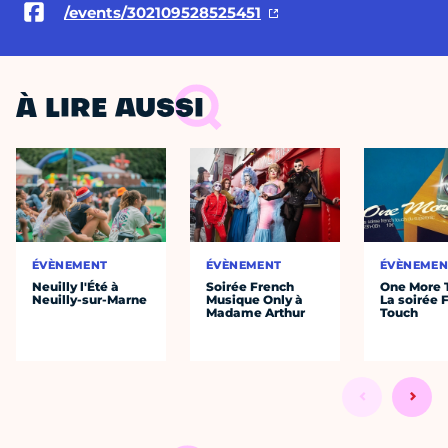
/events/302109528525451
À LIRE AUSSI
ÉVÈNEMENT
ÉVÈNEMENT
ÉVÈNEMEN
Neuilly l'Été à
Soirée French
One More 
Neuilly-sur-Marne
Musique Only à
La soirée 
Madame Arthur
Touch